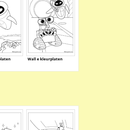
platen
Wall e kleurplaten