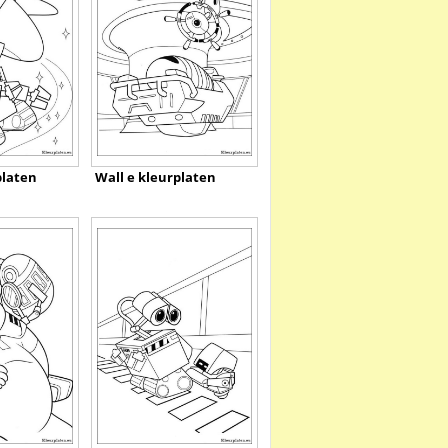
platen
Wall e kleurplaten