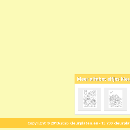
Meer alfabet elfjes kle
Copyright © 2013/2026 Kleurplaten.eu - 15.730 kleurpl