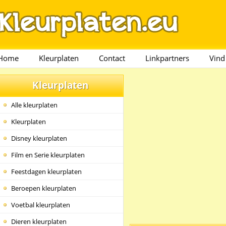
Home
Kleurplaten
Contact
Linkpartners
Vind
Kleurplaten
Alle kleurplaten
Kleurplaten
Disney kleurplaten
Film en Serie kleurplaten
Feestdagen kleurplaten
Beroepen kleurplaten
Voetbal kleurplaten
Dieren kleurplaten