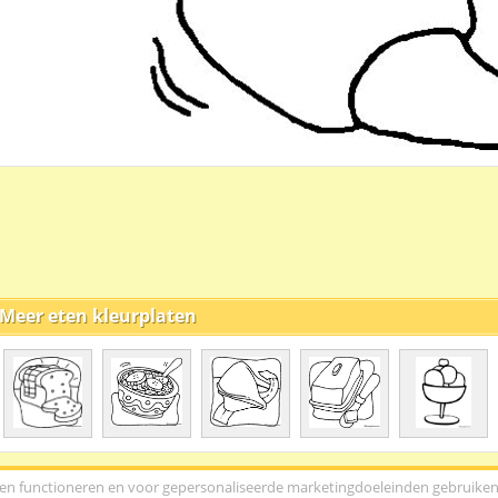
Meer eten kleurplaten
urplaten.eu - 15.730 kleurplaten in 604 verschillende rubrieken. Ontw
ten functioneren en voor gepersonaliseerde marketingdoeleinden gebruiken