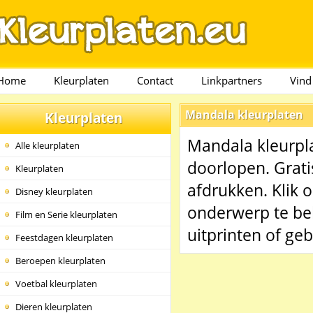
Home
Kleurplaten
Contact
Linkpartners
Vind
Mandala kleurplaten
Kleurplaten
Mandala kleurpla
Alle kleurplaten
doorlopen. Grat
Kleurplaten
afdrukken. Klik 
Disney kleurplaten
onderwerp te bek
Film en Serie kleurplaten
uitprinten of ge
Feestdagen kleurplaten
Beroepen kleurplaten
Voetbal kleurplaten
Dieren kleurplaten