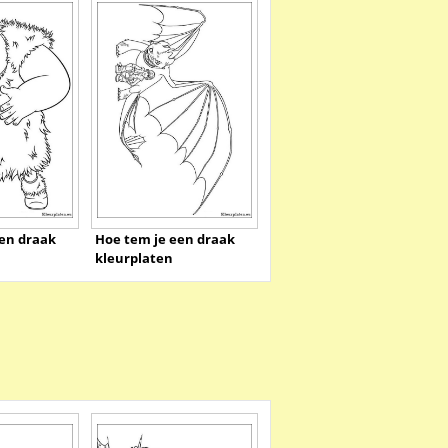
en draak
Hoe tem je een draak
kleurplaten