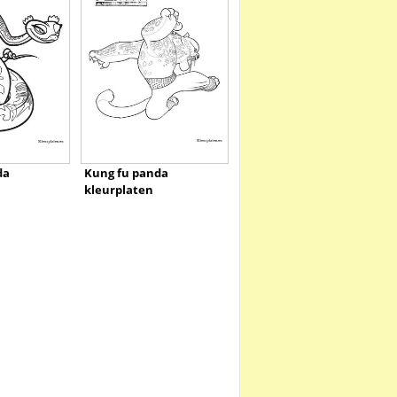
da
Kung fu panda
kleurplaten