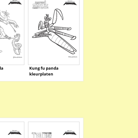
da
Kung fu panda
kleurplaten