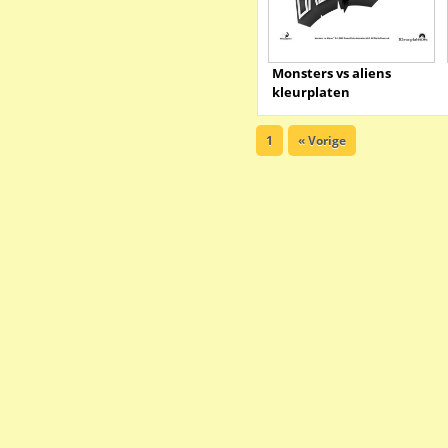
Monsters vs aliens
kleurplaten
1
« Vorige