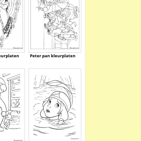
eurplaten
Peter pan kleurplaten