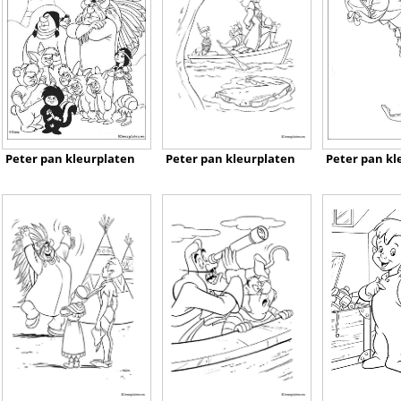
Peter pan kleurplaten
Peter pan kleurplaten
Peter pan kl