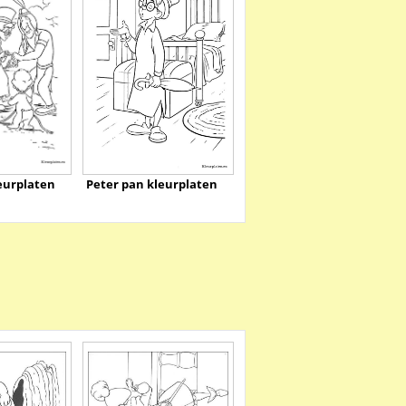
eurplaten
Peter pan kleurplaten