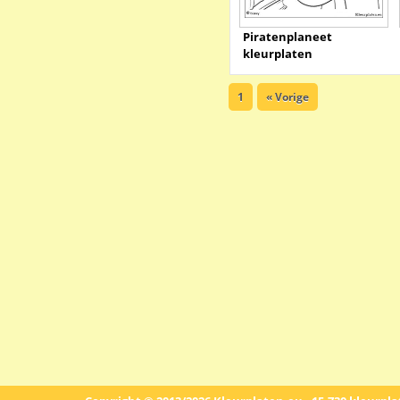
Piratenplaneet
kleurplaten
1
« Vorige