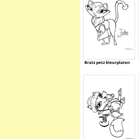
Bratz petz kleurplaten