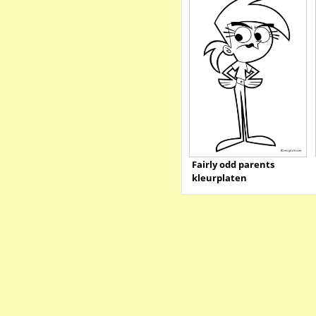
Fairly odd parents
kleurplaten