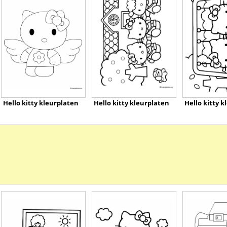
Hello kitty kleurplaten
Hello kitty kleurplaten
Hello kitty 