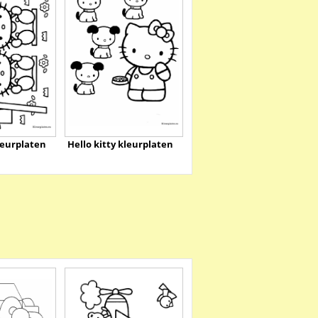
kleurplaten
Hello kitty kleurplaten