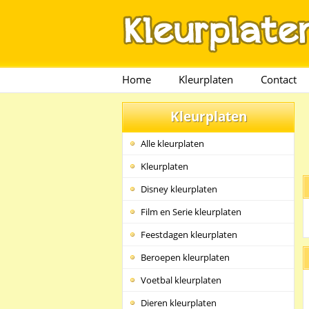
Home
Kleurplaten
Contact
Kleurplaten
Alle kleurplaten
Kleurplaten
Disney kleurplaten
Film en Serie kleurplaten
Feestdagen kleurplaten
Beroepen kleurplaten
Voetbal kleurplaten
Dieren kleurplaten