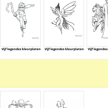
Vijf legendes kleurplaten
Vijf legendes kleurplaten
Vijf legende