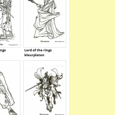
ings
Lord of the rings
kleurplaten