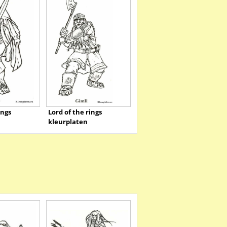
ings
Lord of the rings
kleurplaten