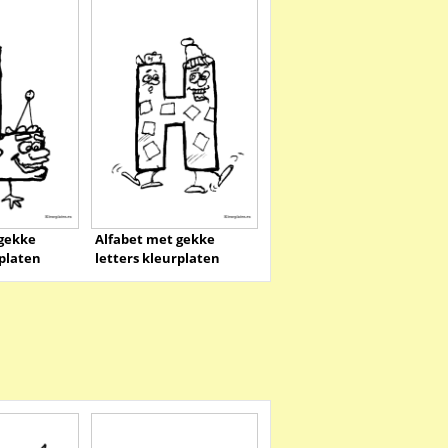
 gekke
Alfabet met gekke
rplaten
letters kleurplaten