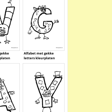
 gekke
Alfabet met gekke
rplaten
letters kleurplaten