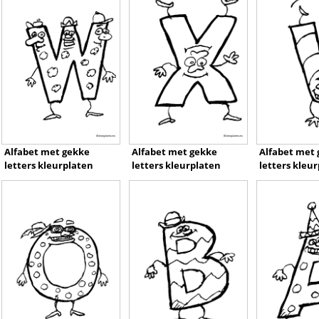
Alfabet met gekke
Alfabet met gekke
Alfabet met
letters kleurplaten
letters kleurplaten
letters kleu