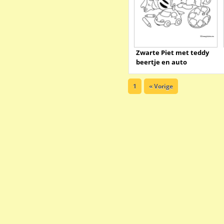
Zwarte Piet met teddy
beertje en auto
1
« Vorige