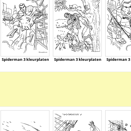
Spiderman 3 kleurplaten
Spiderman 3 kleurplaten
Spiderman 3