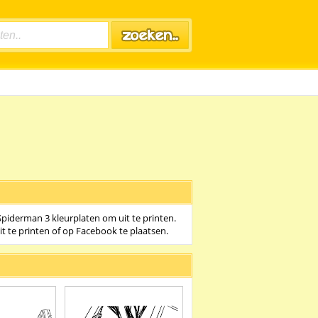
Spiderman 3 kleurplaten om uit te printen.
t te printen of op Facebook te plaatsen.