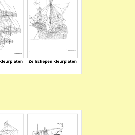
kleurplaten
Zeilschepen kleurplaten